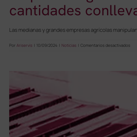
cantidades conllev
Las medianas y grandes empresas agrícolas manipulan 
en
Por
Ariservis
|
10/09/2024
|
Noticias
|
Comentarios desactivados
Emp
agr
con
má
de
50
emp
Las
gra
can
con
gra