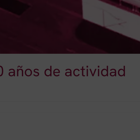
0 años de actividad
ervis
ebra
s