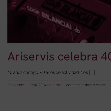
Ariservis celebra 4
40 años contigo. 40 años de actividad. Nos [...]
en
Por
Ariservis
|
10/07/2024
|
Noticias
|
Comentarios desactivados
Aris
cel
40
año