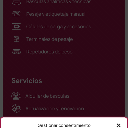
Básculas analíticas y técnicas
Pesaje y etiquetaje manual
Células de carga y accesorios
Terminales de pesaje
Repetidores de peso
Servicios
Alquiler de básculas
Actualización y renovación
Asistencia técnica / Calibraciones
Gestionar consentimiento