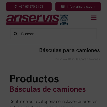
Saltar
+34 93 570 91 03
info@ariservis.com
al
contenido
Toggl
Navig
Buscar:
Inicio
Productos
Básculas para camiones
Sectores
Inicio
Básculas para camiones
Aplicaciones
Productos
Servicios
Básculas de camiones
Sobre nosotros
Contacto
Dentro de esta categoría se incluyen diferentes