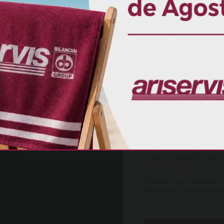
 resistir
adaptarse
estras básculas
ción personalizada,
He leído y acepto la
pol
Doy mi consentimiento p
información
.
Al hacer clic en el botón a
almacene y utilice su inf
solicita.