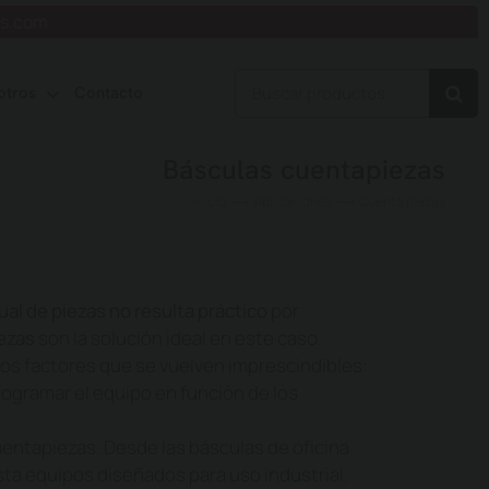
is.com
Buscar:
otros
Contacto
Básculas cuentapiezas
Inicio
Aplicaciones
Cuenta piezas
al de piezas no resulta práctico
por
ezas
son la solución ideal en este caso.
dos factores que se vuelven imprescindibles:
programar el equipo en función de los
entapiezas. Desde las básculas de oficina
ta equipos diseñados para uso industrial.