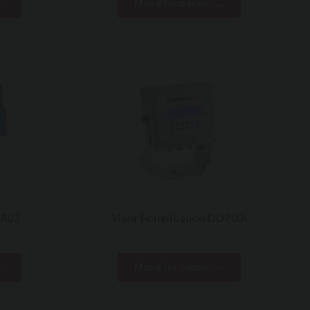
→
Más información →
E403
Visor homologado DD700i
→
Más información →