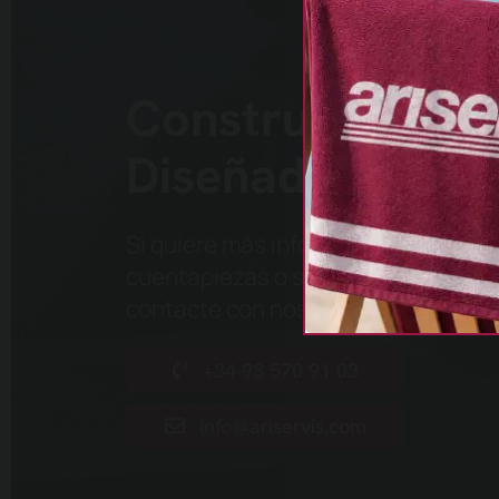
Construidas para
Diseñadas para 
Si quiere más información sobre nu
cuentapiezas o solicitar una valora
contacte con nosotros
.
+34 93 570 91 03
info@ariservis.com