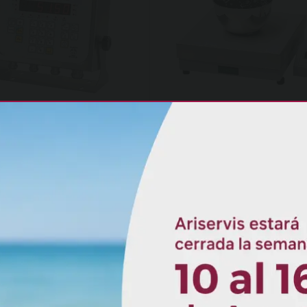
or Homologado D70ES
Cuenta piezas C
Acero Inox
Más información →
Más información 