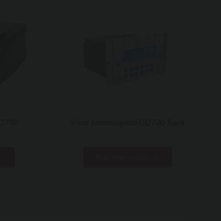
DD700
Visor homologado DD700 Rack
→
Más información →