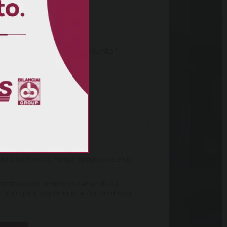
ítica de privacidad.
ara los fines de marketing indicados en la
 continuación, permite que Ariservis S.A
ormación para proporcionar el contenido que