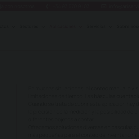
ja con nosotros
+34 93 570 91 03
info@ariserv
ctos
Sectores
Aplicaciones
Servicios
Sobre nos
En muchas situaciones, el
conteo manual o visu
limitaciones de tiempo. Las
básculas cuentapi
Cuando se trata de cubrir esta aplicación hay 
la precisión de la medición y la posibilidad de 
diferentes objetos a contar.
Ofrecemos soluciones diversas en básculas cu
más pequeñas para el conteo de inventario has