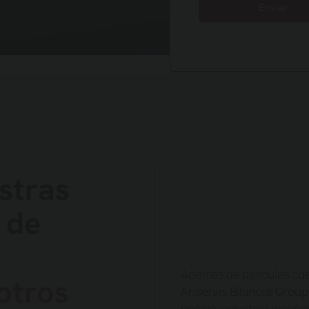
Enviar
stras
 de
Además de básculas cuen
otros
Ariservis Bilanciai Group
pesaje industrial diseñ