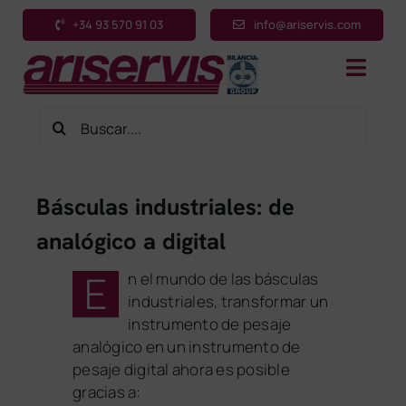
Saltar
+34 93 570 91 03
info@ariservis.com
al
contenido
Toggl
Navig
Buscar:
Inicio
Productos
Básculas industriales: de
Sectores
analógico a digital
Aplicaciones
E
n el mundo de las básculas
Servicios
industriales, transformar un
instrumento de pesaje
Sobre nosotros
analógico en un instrumento de
pesaje digital ahora es posible
Contacto
gracias a: