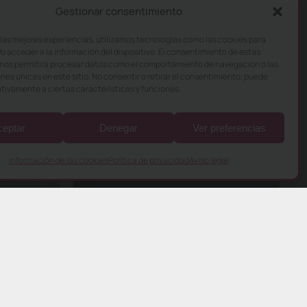
Gestionar consentimiento
 las mejores experiencias, utilizamos tecnologías como las cookies para
o acceder a la información del dispositivo. El consentimiento de estas
nos permitirá procesar datos como el comportamiento de navegación o las
ones únicas en este sitio. No consentir o retirar el consentimiento, puede
tivamente a ciertas características y funciones.
ceptar
Denegar
Ver preferencias
Información de las cookies
Política de privacidad
Aviso legal
Sobre nosotros