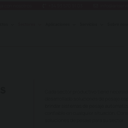
ja con nosotros
+34 93 570 91 03
info@ariserv
ctos
Sectores
Aplicaciones
Servicios
Sobre nos
es
Cada sector productivo tiene necesi
desarrollado soluciones de pesaje es
brindar sistemas de pesaje automatiz
confiable en cualquier situación. Con
soluciones de pesaje para su sector.