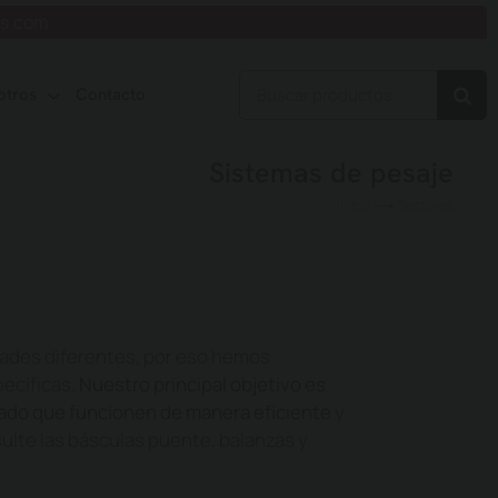
is.com
Buscar:
otros
Contacto
Sistemas de pesaje
Inicio
Sectores
dades diferentes, por eso hemos
pecíficas.
Nuestro principal objetivo es
ado que funcionen de manera eficiente
y
sulte las básculas puente, balanzas y