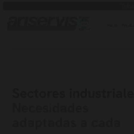
Saltar
Traba
al
contenido
Inicio
Produ
Sectores industrial
Necesidades
adaptadas a cada