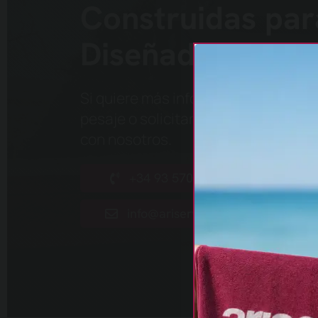
Construidas para
Diseñadas para 
Si quiere más información sobre nu
pesaje o solicitar una valoración p
con nosotros
.
+34 93 570 91 03
info@ariservis.com