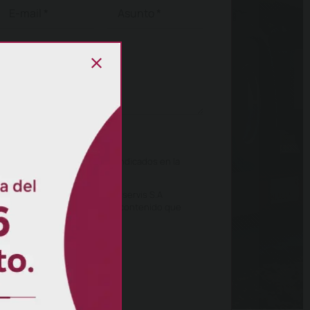
ítica de privacidad.
ara los fines de marketing indicados en la
 continuación, permite que Ariservis S.A
ormación para proporcionar el contenido que