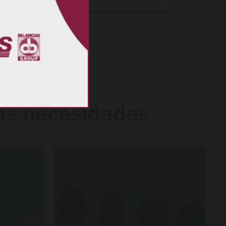
de pesaje
las necesidades