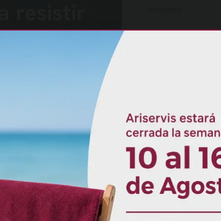
 resistir
adaptarse
estros sistemas de
ersonalizada,
contacte
He leído y acepto la
pol
Doy mi consentimiento p
información
.
Al hacer clic en el botón a
almacene y utilice su inf
solicita.
Enviar