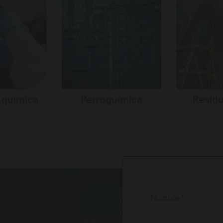
 química
Petroquímica
Resid
más →
Saber más →
Sabe