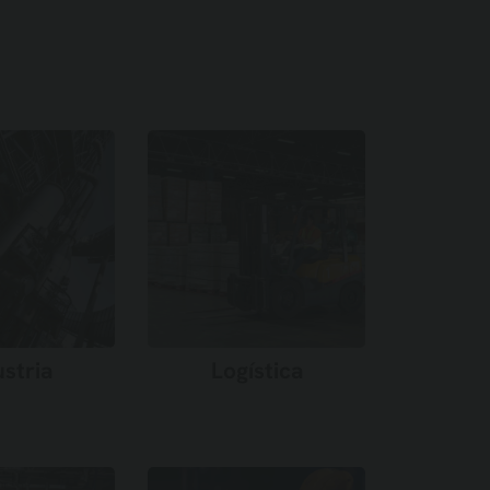
ustria
Logística
r más →
Saber más →