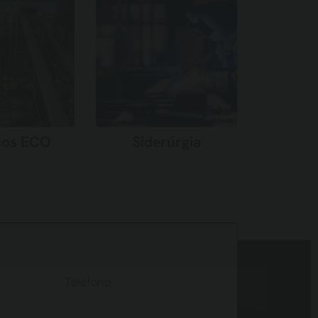
uos ECO
Siderúrgia
r más →
Saber más →