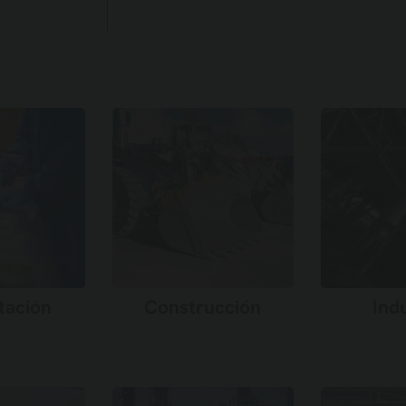
tación
Construcción
Ind
más →
Saber más →
Sabe