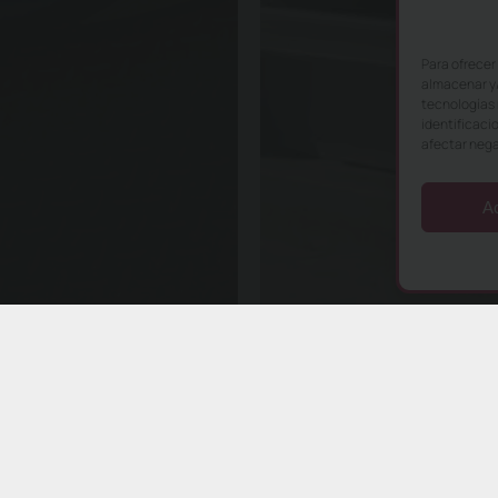
Para ofrecer
almacenar y/
tecnologías 
identificaci
afectar nega
A
Servicios
Aplicaciones