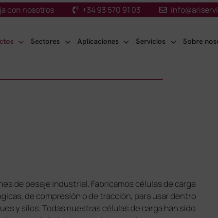
ja con nosotros
+34 93 570 91 03
info@ariserv
ctos
Sectores
Aplicaciones
Servicios
Sobre nos
nes de pesaje industrial. Fabricamos células de carga
ógicas, de compresión o de tracción, para usar dentro
ues y silos. Todas nuestras células de carga han sido