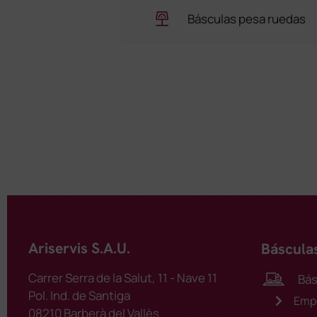
Básculas pesa ruedas
Ariservis S.A.U.
Báscula
Carrer Serra de la Salut, 11 - Nave 11
Bás
Pol. Ind. de Santiga
Emp
08210 Barberà del Vallès