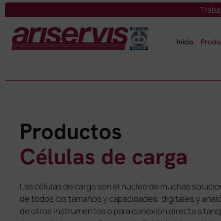
Saltar
Traba
al
contenido
Inicio
Produ
Productos
Células de carga
Las células de carga son el núcleo de muchas solucio
de todos los tamaños y capacidades: digitales y anal
de otros instrumentos o para conexión directa a tanq