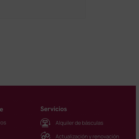
Servicios
e
ros
Alquiler de básculas
Actualización y renovación