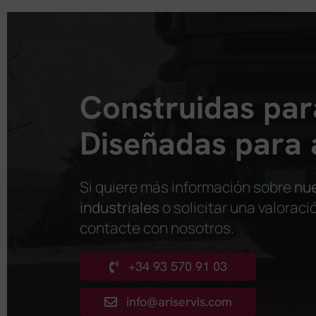
Construidas para
Diseñadas para 
Si quiere más información sobre
nu
industriales
o solicitar una valorac
contacte con nosotros
.
+34 93 570 91 03
info@ariservis.com