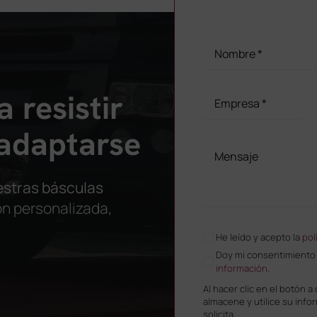
 resistir
adaptarse
estras básculas
ión personalizada,
He leído y acepto la
pol
Doy mi consentimiento p
información
.
Al hacer clic en el botón a
almacene y utilice su inf
solicita.