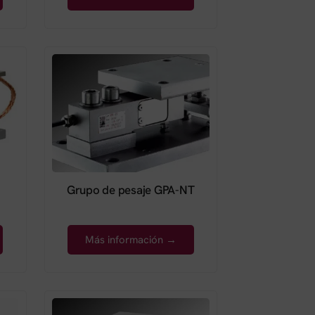
Grupo de pesaje GPA-NT
Más información →