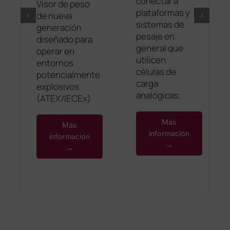
conectar a
Visor de peso
plataformas y
de nueva
sistemas de
generación
pesaje en
diseñado para
general que
operar en
utilicen
entornos
células de
potencialmente
carga
explosivos
analógicas.
(ATEX/IECEx)
Más
Más
información
información
→
→