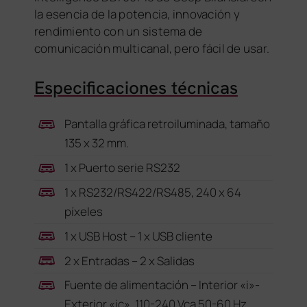
la esencia de la potencia, innovación y
rendimiento con un sistema de
comunicación multicanal, pero fácil de usar.
Especificaciones técnicas
Pantalla gráfica retroiluminada, tamaño
135 x 32 mm.
1 x Puerto serie RS232
1 x RS232/RS422/RS485, 240 x 64
píxeles
1 x USB Host – 1 x USB cliente
2 x Entradas – 2 x Salidas
Fuente de alimentación – Interior «i»-
Exterior «ic», 110-240 Vca 50-60 Hz