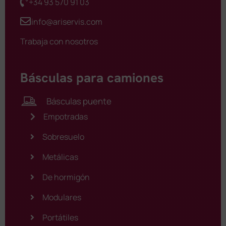
+34 93 570 91 03
info@ariservis.com
Trabaja con nosotros
Básculas para camiones
Básculas puente
Empotradas
Sobresuelo
Metálicas
De hormigón
Modulares
Portátiles