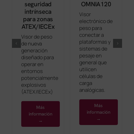
seguridad
OMNIA120
intrínseca
Visor
para zonas
electrónico de
ATEX/IECEx
peso para
conectar a
Visor de peso
plataformas y
de nueva
sistemas de
generación
pesaje en
diseñado para
general que
operar en
utilicen
entornos
células de
potencialmente
carga
explosivos
analógicas.
(ATEX/IECEx)
Más
Más
información
información
→
→