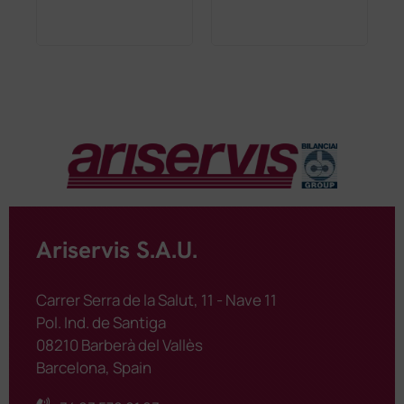
Ariservis S.A.U.
Carrer Serra de la Salut, 11 - Nave 11
Pol. Ind. de Santiga
08210 Barberà del Vallès
Barcelona, Spain