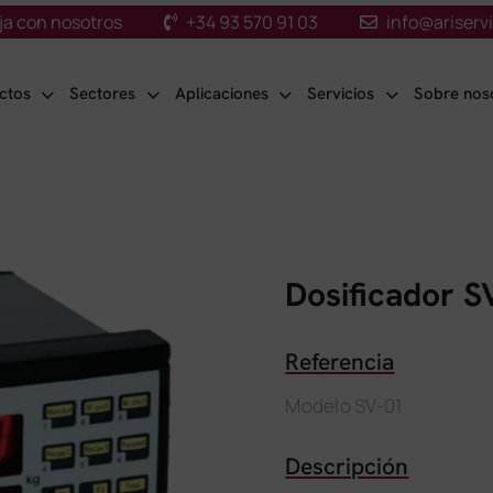
ja con nosotros
+34 93 570 91 03
info@ariserv
ctos
Sectores
Aplicaciones
Servicios
Sobre nos
Dosificador S
Referencia
Modelo SV-01
Descripción