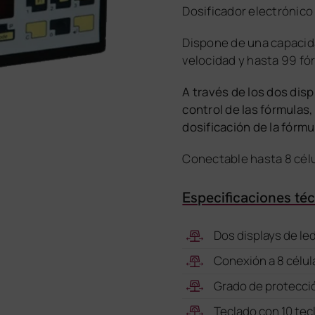
Dosificador electrónico
Dispone de una capacida
velocidad y hasta 99 f
A través de los dos dis
control de las fórmulas
dosificación de la fórmu
Conectable hasta 8 célu
Especificaciones té
Dos displays de le
Conexión a 8 célul
Grado de protección
Teclado con 10 tec