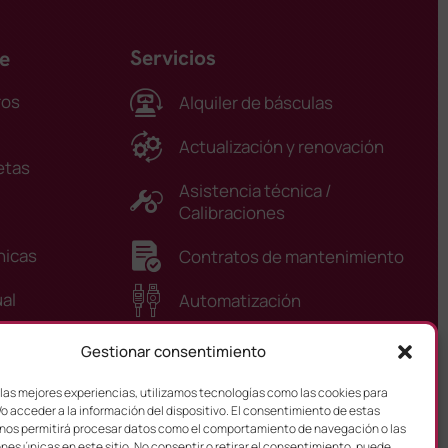
Servicios
e
ros
Alquiler de básculas
Actualización y renovación
etas
Asistencia técnica /
Calibraciones
nicas
Contratos de mantenimiento
ual
Automatización
orios
Inspecciones
Gestionar consentimiento
 las mejores experiencias, utilizamos tecnologías como las cookies para
o acceder a la información del dispositivo. El consentimiento de estas
nos permitirá procesar datos como el comportamiento de navegación o las
ones únicas en este sitio. No consentir o retirar el consentimiento, puede