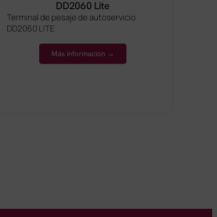
DD2060 Lite
Terminal de pesaje de autoservicio
Viso
DD2060 LITE
a pl
gener
anal
Más información →