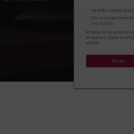
He leído y acepto la
pol
Doy mi consentimiento p
información
.
Al hacer clic en el botón a
almacene y utilice su inf
solicita.
Enviar