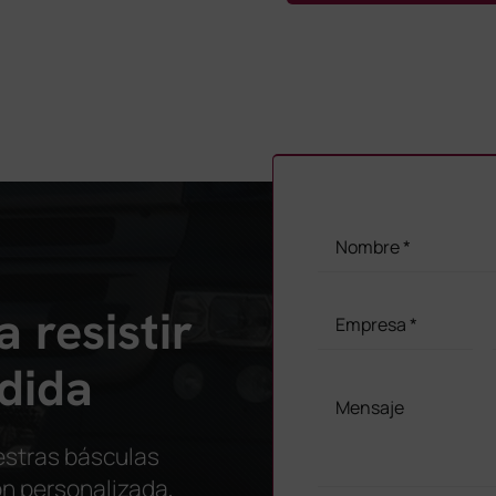
 resistir
dida
estras básculas
ión personalizada,