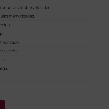
productos a doble velocidad.
mulas memorizadas.
caída.
ga.
emporizado.
 de ciclos.
ia.
arga.