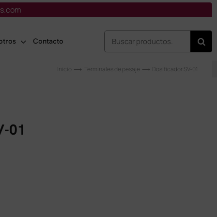
is.com
Buscar:
otros
Contacto
Inicio
Terminales de pesaje
Dosificador SV-01
V-01