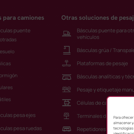
s para camiones
Otras soluciones de pesaj
culas puente
Básculas puente para ot
vehículos
otradas
Básculas grúa / Transpal
esuelo
Plataformas de pesaje
licas
ormigón
Básculas analíticas y téc
lares
Pesaje y etiquetaje man
átiles
Células de carga y acces
culas pesa ejes
Terminales de pesaje
Para ofrecer
almacenar y/
culas pesa ruedas
tecnologías 
Repetidores de peso
identificaci