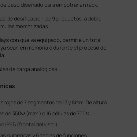
 de peso diseñado para empotrar en rack.
d de dosificación de 9 productos, a doble
órmulas memorizadas.
plays con que va equipado, permite un total
, ya sean en memoria o durante el proceso de
la.
las de carga analógicas.
cnicas
ds rojos de 7 segmentos de 13 y 8mm. De altura.
as de 350Ω (max.) o 16 células de 700Ω.
 IP65 (frontal del visor).
las numéricas y 6 teclas de funciones.