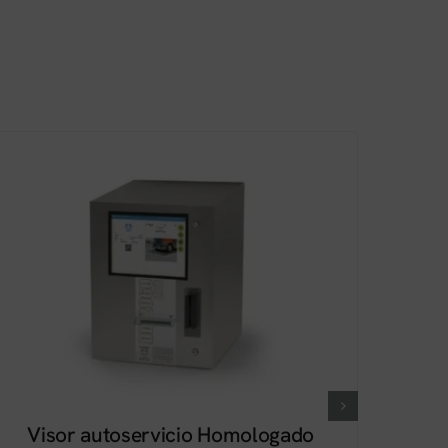
Visor autoservicio Homologado
V