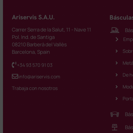
Ariservis S.A.U.
Báscula
Carrer Serra de la Salut, 11 - Nave 11
Bás
Pol. Ind. de Santiga
Emp
08210 Barberà del Vallès
Sobr
Barcelona, Spain
Metá
+34 93 570 91 03
De h
info@ariservis.com
Modu
Trabaja con nosotros
Port
Bás
Bás