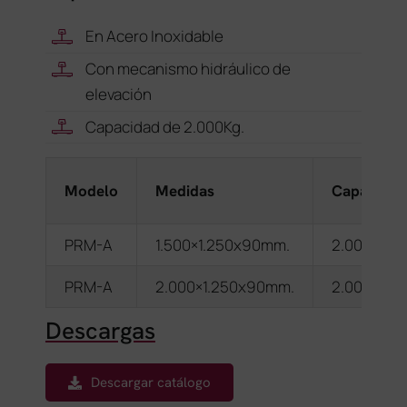
En Acero Inoxidable
Con mecanismo hidráulico de
elevación
Capacidad de 2.000Kg.
Modelo
Medidas
Capacidad
PRM-A
1.500×1.250x90mm.
2.000 Kg.
PRM-A
2.000×1.250x90mm.
2.000 Kg.
Descargas
Descargar catálogo