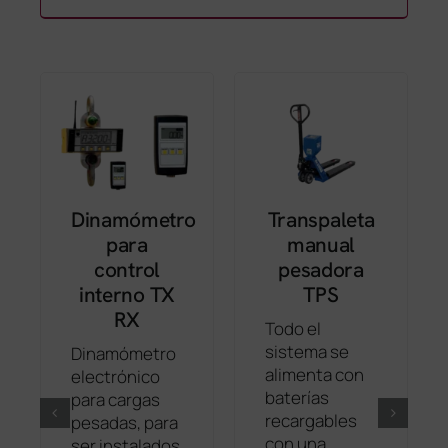
Dinamómetro
Transpaleta
para
manual
control
pesadora
interno TX
TPS
RX
Todo el
sistema se
Dinamómetro
alimenta con
electrónico
baterías
para cargas
recargables
pesadas, para
con una
ser instalados