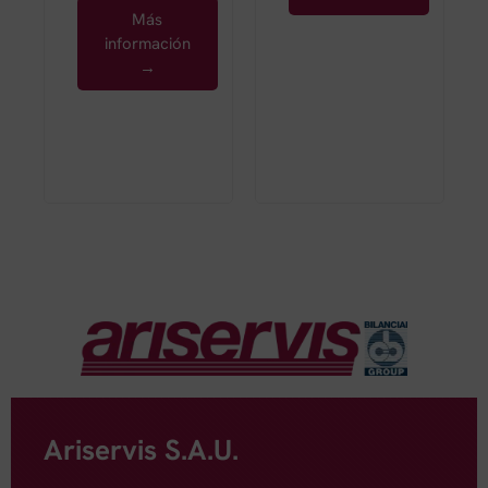
Más
información
→
Ariservis S.A.U.