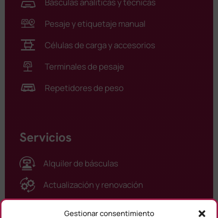
Básculas analíticas y técnicas
Pesaje y etiquetaje manual
Células de carga y accesorios
Terminales de pesaje
Repetidores de peso
Servicios
Alquiler de básculas
Actualización y renovación
Asistencia técnica / Calibraciones
Gestionar consentimiento