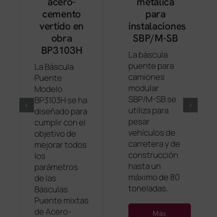
acero-
metálica
cemento
para
vertido en
instalaciones
obra
SBP/M-SB
BP3103H
La báscula
puente para
La Báscula
camiones
Puente
modular
Modelo
SBP/M-SB se
BP3103H se ha
utiliza para
diseñado para
pesar
cumplir con el
vehículos de
objetivo de
carretera y de
mejorar todos
construcción
los
hasta un
parámetros
máximo de 80
de las
toneladas.
Básculas
Puente mixtas
de Acero-
Más