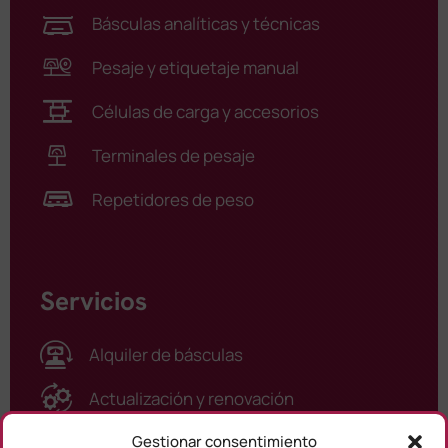
Básculas analíticas y técnicas
Pesaje y etiquetaje manual
Células de carga y accesorios
Terminales de pesaje
Repetidores de peso
Servicios
Alquiler de básculas
Actualización y renovación
Asistencia técnica / Calibraciones
Gestionar consentimiento