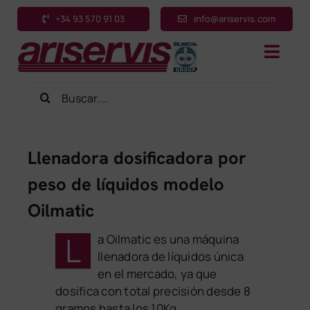
Saltar
+34 93 570 91 03
info@ariservis.com
al
contenido
Toggl
Navig
Buscar:
Inicio
Productos
Llenadora dosificadora por
Sectores
peso de líquidos modelo
Aplicaciones
Oilmatic
Servicios
L
a Oilmatic es una máquina
Sobre nosotros
llenadora de líquidos única
en el mercado, ya que
Contacto
dosifica con total precisión desde 8
gramos hasta los 10Kg.