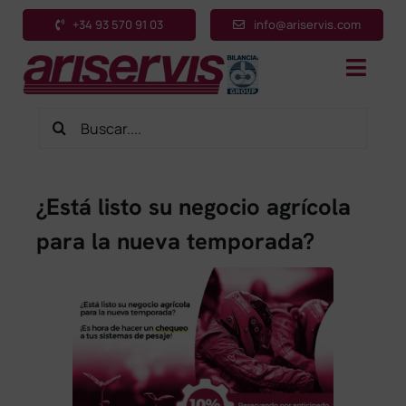
Saltar
+34 93 570 91 03
info@ariservis.com
al
contenido
Toggl
Navig
Buscar:
Inicio
Productos
¿Está listo su negocio agrícola
Sectores
para la nueva temporada?
Aplicaciones
Servicios
Sobre nosotros
Contacto